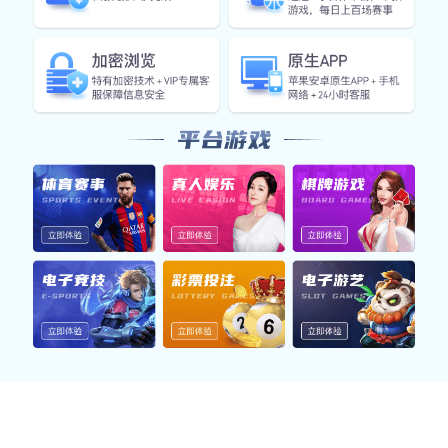
多样赛事服务
覆盖五大热门体育领域，爱游戏官方 为您提供一站式观赛与
数据支持服务
体育赛事
集成全球赛事如英超、NBA、网球大满贯等内容，支持实