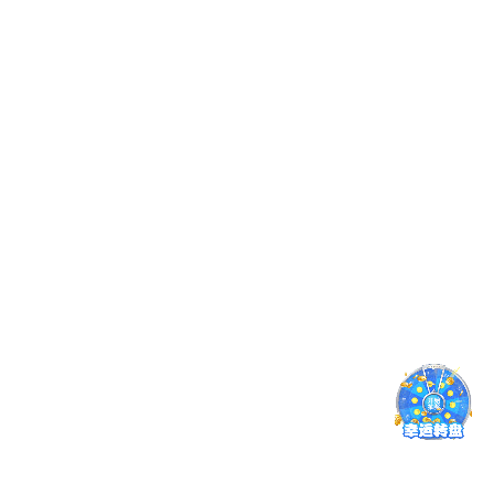
涵盖 LOL、CS:GO、DOTA2 等热门电竞赛事，提供高帧率
直播与赛事专题页，满足不同电竞观众需求。
内容专区
除赛事直播外，还提供赛后采访、球星特辑、战术分析等
多元内容，打造沉浸式体育服务平台。