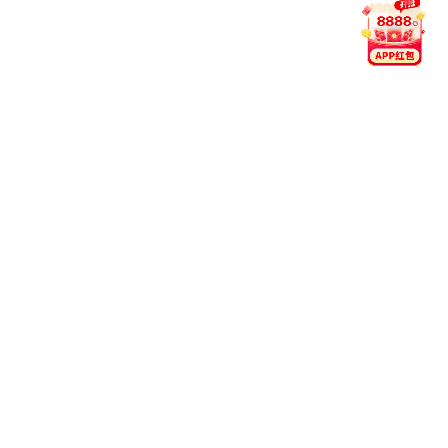
戏aiyouxi(中国) 始终将隐私保护作为平台核心。
05. 客服支持时间？
平台客服全年 24 小时在线，支持中文、英文与马来语多语言服
务。无论您遇到技术问题、账户疑问，或希望了解功能详情，我
们都将即时响应。
06. 观看直播是否收费？
平台提供免费赛事直播服务，部分高峰赛事可能需完成账号登录
方可观看。爱游戏官方 致力于为广大体育爱好者打造一个公开透
明、便捷高效的观赛环境。