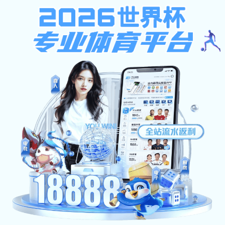
注册入口
爱游戏官方
APP与网页版入口
｜畅享全球体育赛事与数据服
务
欢迎访问
爱游戏官方
，提供全面覆盖足球、篮
球、电竞等项目的赛事资讯与数据内容， 支持
APP下载
与
网页使用
，每日同步更新千场比赛，
聚焦热门体育内容， 助您轻松获取赛事动态，
掌握比赛节奏。