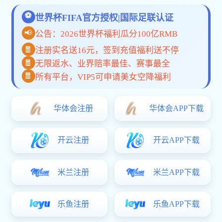
手机App
网页版
关于爱游戏官方
爱游戏官方是一家融合科技创新与全球视野的体育赛事服务
平台，致力于为用户提供高效、可信赖的互动观赛体验。 从
数据同步到高清直播、从终端兼容到多语言支持，我们不断
突破技术边界，构建智能化、低延迟、高稳定的服务体系。
每一次点击，都体现我们对用户体验的专注与专业。