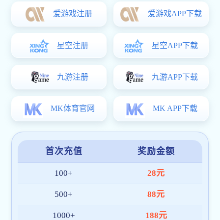
01. 初创定位
爱游戏官方起源于对体育精神与数字技术的热
爱，早期平台聚焦于赛事数据与直播服务，并
率先实现多赛程同步与智能提醒功能，赢得众
多球迷的信任。