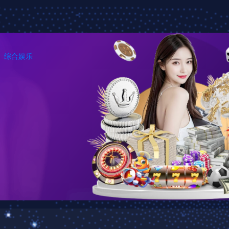
App下载
公司介绍
体育看点
隐私政策
、实时的体育赛事内容，在保障服务体验的同时，我们高度重视个人
头像等基础资料
、分辨率、唯一标识等