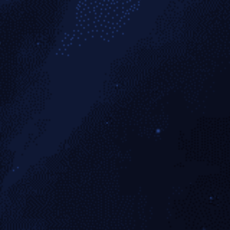
年度数据科技应用奖
最具用户满意度平台
多维度平台运营数据
表现，爱游戏官方网站-爱游戏aiyouxi(中国)通过数据还原