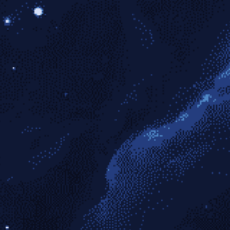
通过平台公告、推送等方式提前告知。
support@biglawboard.com
荣誉与奖项
力于为用户提供优质的体育赛事服务，平台在安全合规、技术创新