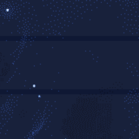
留时间、偏好设置等
验
务
，仅在以下情况下共享：
、云服务）合作时
调取