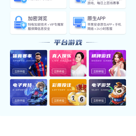
2、对选手参与度的影响
降低评奖门槛无疑会提高更多优秀选手的参与度。在
当前高强度竞争环境下，小型赛事和地方联赛往往难
以吸引足够多的人才，而降低门槛能够鼓励更多新秀
走出家门，展示自己的才能。
此外，这种变化还可能激活更广泛的人才库，为整个
电竞行业注入新的活力。有些年轻玩家可能因为未能
达到65场比赛而放弃追逐梦想，而一旦政策调整，他
们将会重新燃起希望。
从长远来看，更加包容和开放的参赛环境，将使得电
竞产业更加多元化，为不同背景和水平的选手提供展
示平台，从而形成良好的生态循环。