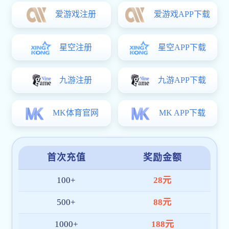
近年来，中超联赛吸引了众多世界级球员的加盟，而
葡超射手吉列尔梅即将加盟中超球队的消息再一次引
发了媒体和球迷的广泛关注。这位在葡萄牙超级联赛
中表现出色的前锋，以其出色的进球能力和技术特
点，成为了很多球队争相追逐的目标。本文将从四个
方面详细阐述这一转会事件，包括吉列尔梅的职业生
涯背景、中超联赛的发展状况、潜在影响以及未来展
望，希望能为读者呈现一个全面且深入的分析。
1、吉列尔梅职业生涯背景
吉列尔梅出生于巴西，自小就展现出了极高的足球天