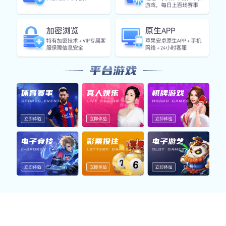
为任何一支球队都渴望拥有的重要资产。
2、中超联赛的发展状况
近年来，中超联赛迅速崛起，成为亚洲足球的一股新
兴力量。通过引入大量外援和高水平教练，中超不仅
提升了整体竞技水平，同时也吸引了更多眼球。各大
俱乐部纷纷加大投入，希望通过明星球员带动球队成
绩与市场价值。
中超联赛不仅仅是国内足球文化的重要载体，也是国
际足球舞台上的一张名片。随着越来越多世界级球员
如奥斯卡、胡尔克等相继加盟，中超逐渐形成了一股
强大的吸引力。而这对于年轻球员来说，则提供了更
好的学习机会与成长平台，从而推动整个中国足球的
发展。