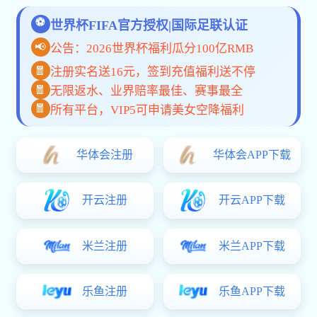
手机App
网页版
葡超射手吉列尔梅即将加盟中
超球队引发关注
2026-05-20 02:53
118 次阅读
首页
/
体育看点